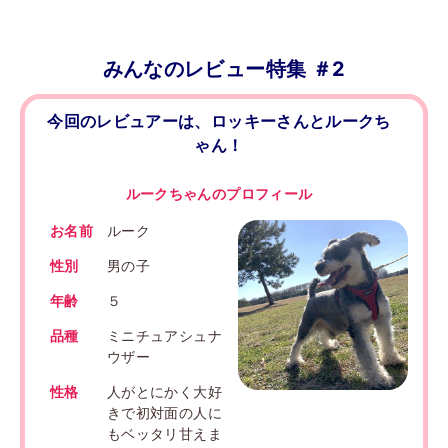
みんなのレビュー特集 ＃2
今回のレビュアーは、ロッキーさんとルークち
ゃん！
ルークちゃんのプロフィール
お名前
ルーク
性別
男の子
年齢
５
品種
ミニチュアシュナ
ウザー
性格
人がとにかく大好
きで初対面の人に
もベッタリ甘えま