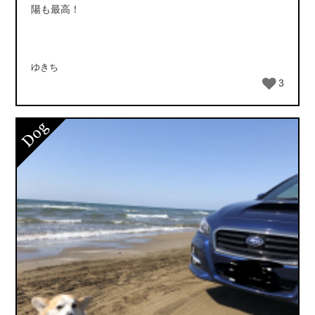
陽も最高！
ゆきち
3