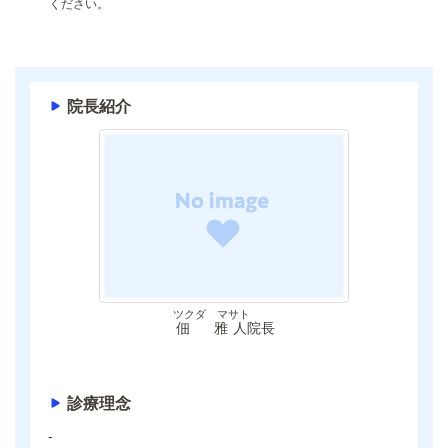
ください。
院長紹介
ツクダ マサト
佃 雅人
院長
診療理念
-