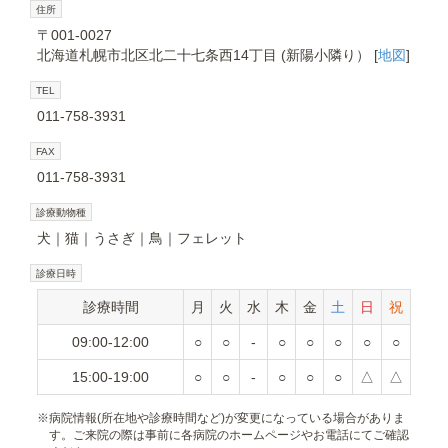
住所
〒001-0027
北海道札幌市北区北二十七条西14丁目 (新陽小隣り） [
地図
]
TEL
011-758-3931
FAX
011-758-3931
診療動物種
犬
猫
うさぎ
鳥
フェレット
診療日時
診療時間
月
火
水
木
金
土
日
祝
09:00-12:00
○
○
-
○
○
○
○
○
15:00-19:00
○
○
-
○
○
○
△
△
※
病院情報(所在地や診療時間など)が変更になっている場合がありま
す。ご来院の際は事前に各病院のホームページやお電話にてご確認