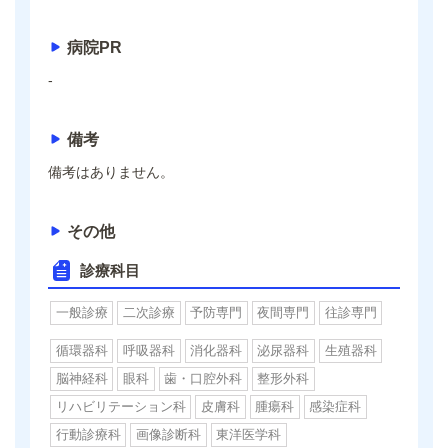
病院PR
-
備考
備考はありません。
その他
診療科目
一般診療
二次診療
予防専門
夜間専門
往診専門
循環器科
呼吸器科
消化器科
泌尿器科
生殖器科
脳神経科
眼科
歯・口腔外科
整形外科
リハビリテーション科
皮膚科
腫瘍科
感染症科
行動診療科
画像診断科
東洋医学科