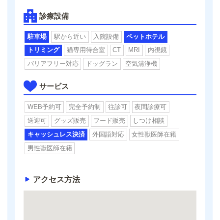
診療設備
駐車場
駅から近い
入院設備
ペットホテル
トリミング
猫専用待合室
CT
MRI
内視鏡
バリアフリー対応
ドッグラン
空気清浄機
サービス
WEB予約可
完全予約制
往診可
夜間診療可
送迎可
グッズ販売
フード販売
しつけ相談
キャッシュレス決済
外国語対応
女性獣医師在籍
男性獣医師在籍
アクセス方法