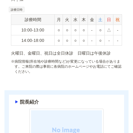
診療日時
診療時間
月
火
水
木
金
土
日
祝
10:00-13:00
○
○
○
○
-
○
△
-
14:00-18:00
○
○
○
○
-
○
-
-
火曜日、金曜日、祝日は全日休診 日曜日は午後休診
※
病院情報(所在地や診療時間など)が変更になっている場合がありま
す。ご来院の際は事前に各病院のホームページやお電話にてご確認
ください。
院長紹介