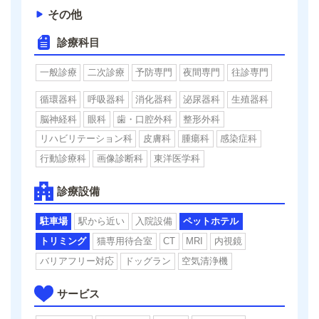
その他
診療科目
一般診療
二次診療
予防専門
夜間専門
往診専門
循環器科
呼吸器科
消化器科
泌尿器科
生殖器科
脳神経科
眼科
歯・口腔外科
整形外科
リハビリテーション科
皮膚科
腫瘍科
感染症科
行動診療科
画像診断科
東洋医学科
診療設備
駐車場
駅から近い
入院設備
ペットホテル
トリミング
猫専用待合室
CT
MRI
内視鏡
バリアフリー対応
ドッグラン
空気清浄機
サービス