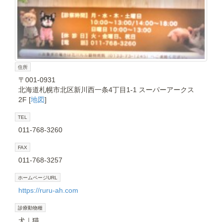
住所
〒001-0931
北海道札幌市北区新川西一条4丁目1-1 スーパーアークス
2F [
地図
]
TEL
011-768-3260
FAX
011-768-3257
ホームページURL
https://ruru-ah.com
診療動物種
犬
猫