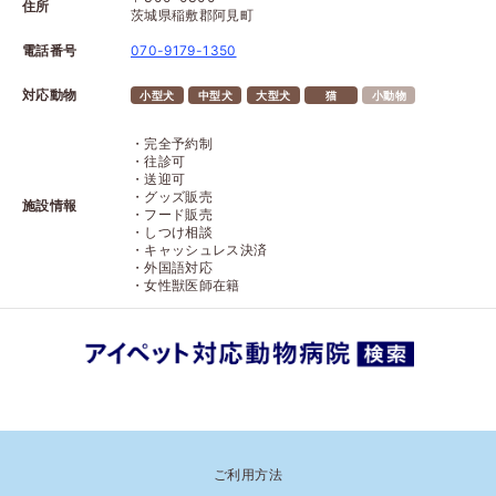
住所
茨城県稲敷郡阿見町
電話番号
070-9179-1350
対応動物
小型犬
中型犬
大型犬
猫
小動物
・完全予約制
・往診可
・送迎可
・グッズ販売
施設情報
・フード販売
・しつけ相談
・キャッシュレス決済
・外国語対応
・女性獣医師在籍
ご利用方法