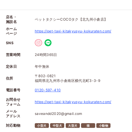
店名・
ペットタクシーCOCOタク【北九州小倉店】
施設名
ホーム
https://pet-taxi-kitakyusyu-kokuraten.com/
ページ
SNS
営業時間
24時間365日
定休日
年中無休
〒802-0821
住所
福岡県北九州市小倉南区横代北町3-3-9
電話番号
0120-597-410
お問合せ
https://pet-taxi-kitakyusyu-kokuraten.com/
フォーム
メール
saveandd2020@gmail.com
アドレス
対応動物
小型犬
中型犬
大型犬
猫
小動物