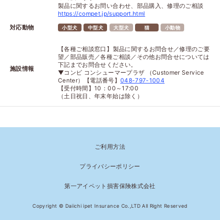
製品に関するお問い合わせ、部品購入、修理のご相談
https://compet.jp/support.html
対応動物
小型犬
中型犬
大型犬
猫
小動物
【各種ご相談窓口】 製品に関するお問合せ／修理のご要
望／部品販売／各種ご相談／その他お問合せについては
下記までお問合せください。
施設情報
▼コンビ コンシューマープラザ （Customer Service
Center） 【電話番号】
048-797-1004
【受付時間】10：00～17:00
（土日祝日、年末年始は除く）
ご利用方法
プライバシーポリシー
第一アイペット損害保険株式会社
Copyright © Daiichi ipet Insurance Co.,LTD All Right Reserved