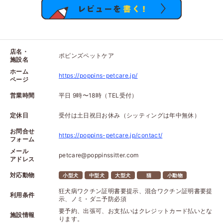
店名・
ポピンズペットケア
施設名
ホーム
https://poppins-petcare.jp/
ページ
営業時間
平日 9時〜18時（TEL受付）
定休日
受付は土日祝日お休み（シッティングは年中無休）
お問合せ
https://poppins-petcare.jp/contact/
フォーム
メール
petcare@poppinssitter.com
アドレス
対応動物
小型犬
中型犬
大型犬
猫
小動物
狂犬病ワクチン証明書要提示、混合ワクチン証明書要提
利用条件
示、ノミ・ダニ予防必須
要予約、出張可、お支払いはクレジットカード払いとな
施設情報
ります。