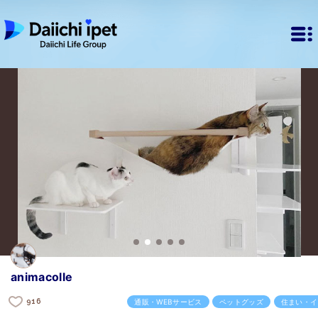
animacolle
916
通販・WEBサービス
ペットグッズ
住まい・イ