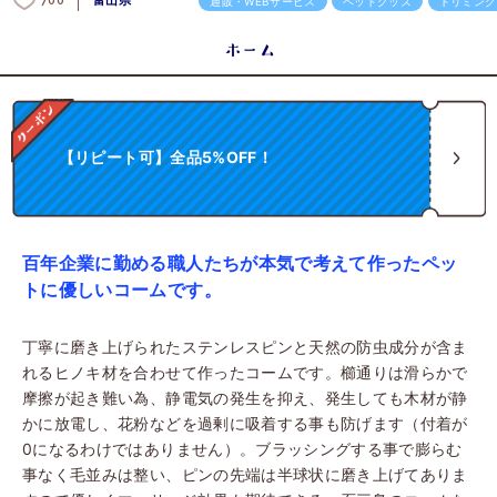
富山県
700
通販・WEBサービス
ペットグッズ
トリミング
ホーム
【リピート可】全品5%OFF！
百年企業に勤める職人たちが本気で考えて作ったペッ
トに優しいコームです。
丁寧に磨き上げられたステンレスピンと天然の防虫成分が含ま
れるヒノキ材を合わせて作ったコームです。櫛通りは滑らかで
摩擦が起き難い為、静電気の発生を抑え、発生しても木材が静
かに放電し、花粉などを過剰に吸着する事も防げます（付着が
0になるわけではありません）。ブラッシングする事で膨らむ
事なく毛並みは整い、ピンの先端は半球状に磨き上げてありま