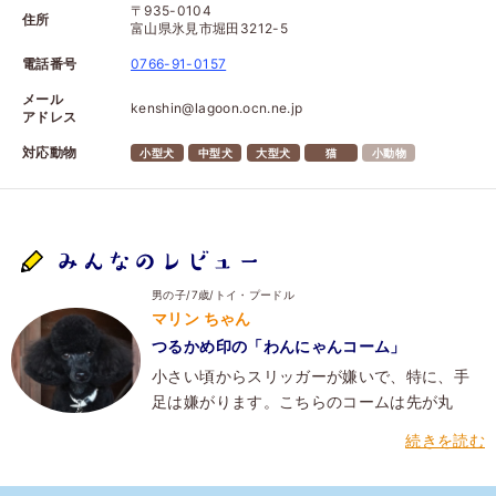
〒935-0104
住所
富山県氷見市堀田3212-5
電話番号
0766-91-0157
メール
kenshin@lagoon.ocn.ne.jp
アドレス
対応動物
小型犬
中型犬
大型犬
猫
小動物
みんなのレビュー
男の子/7歳/トイ・プードル
マリン ちゃん
つるかめ印の「わんにゃんコーム」
小さい頃からスリッガーが嫌いで、特に、手
足は嫌がります。こちらのコームは先が丸
く、柄の部分も天然木でやさしく、おとなし
続きを読む
く座ってブラッシングさせてくれます。