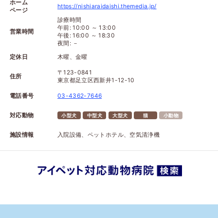
ホーム
https://nishiaraidaishi.themedia.jp/
ページ
診療時間
午前: 10:00 ～ 13:00
営業時間
午後: 16:00 ～ 18:30
夜間: －
定休日
木曜、金曜
〒123-0841
住所
東京都足立区西新井1-12-10
電話番号
03-4362-7646
対応動物
小型犬
中型犬
大型犬
猫
小動物
施設情報
入院設備、ペットホテル、空気清浄機