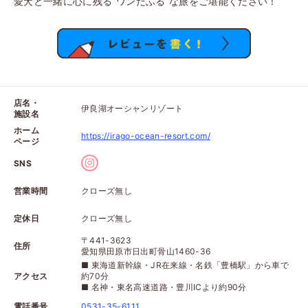
愛犬と一緒に心に残る“ワンだふる”な旅をご堪能ください！
店名・
伊良湖オーシャンリゾート
施設名
ホーム
https://irago-ocean-resort.com/
ページ
SNS
営業時間
クローズ無し
定休日
クローズ無し
〒441-3623
住所
愛知県田原市日出町骨山1460-36
■ 東海道新幹線・JR在来線・名鉄「豊橋駅」から車で
アクセス
約70分
■ 名神・東名高速道路・豊川ICより約90分
電話番号
0531-35-6111