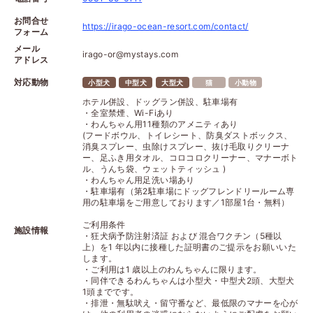
お問合せ
https://irago-ocean-resort.com/contact/
フォーム
メール
irago-or@mystays.com
アドレス
対応動物
小型犬
中型犬
大型犬
猫
小動物
ホテル併設、ドッグラン併設、駐車場有
・全室禁煙、Wi-Fiあり
・わんちゃん用11種類のアメニティあり
(フードボウル、トイレシート、防臭ダストボックス、
消臭スプレー、虫除けスプレー、抜け毛取りクリーナ
ー、足ふき用タオル、コロコロクリーナー、マナーボト
ル、うんち袋、ウェットティッシュ )
・わんちゃん用足洗い場あり
・駐車場有（第2駐車場にドッグフレンドリールーム専
用の駐車場をご用意しております／1部屋1台・無料）
ご利用条件
施設情報
・狂犬病予防注射済証 および 混合ワクチン（5種以
上）を1 年以内に接種した証明書のご提示をお願いいた
します。
・ご利用は1 歳以上のわんちゃんに限ります。
・同伴できるわんちゃんは小型犬・中型犬2頭、大型犬
1頭までです。
・排泄・無駄吠え・留守番など、最低限のマナーを心が