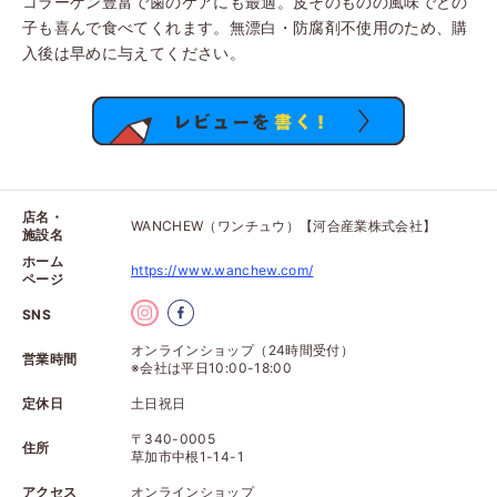
コラーゲン豊富で歯のケアにも最適。皮そのものの風味でどの
子も喜んで食べてくれます。無漂白・防腐剤不使用のため、購
入後は早めに与えてください。
店名・
WANCHEW（ワンチュウ）【河合産業株式会社】
施設名
ホーム
https://www.wanchew.com/
ページ
SNS
オンラインショップ（24時間受付）
営業時間
※会社は平日10:00-18:00
定休日
土日祝日
〒340-0005
住所
草加市中根1-14-1
アクセス
オンラインショップ