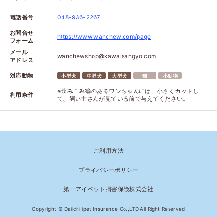
電話番号
048-936-2267
お問合せ
https://www.wanchew.com/page
フォーム
メール
wanchewshop@kawaisangyo.com
アドレス
対応動物
小型犬
中型犬
大型犬
猫
小動物
※飲みこみ癖のあるワンちゃんには、小さくカットし
利用条件
て、飼い主さんが見ている前で与えてください。
ご利用方法
プライバシーポリシー
第一アイペット損害保険株式会社
Copyright © Daiichi ipet Insurance Co.,LTD All Right Reserved