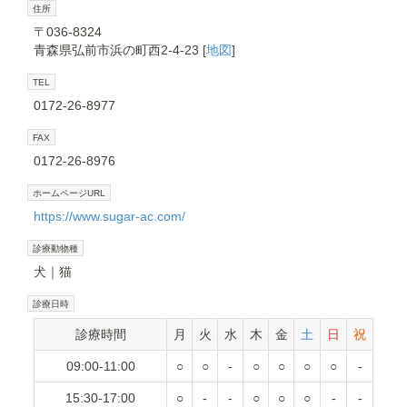
住所
〒036-8324
青森県弘前市浜の町西2-4-23 [
地図
]
TEL
0172-26-8977
FAX
0172-26-8976
ホームページURL
https://www.sugar-ac.com/
診療動物種
犬
猫
診療日時
診療時間
月
火
水
木
金
土
日
祝
09:00-11:00
○
○
-
○
○
○
○
-
15:30-17:00
○
-
-
○
○
○
-
-