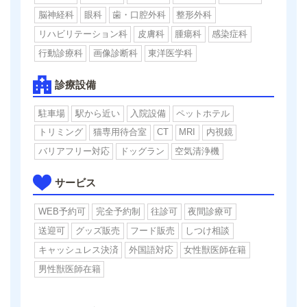
脳神経科
眼科
歯・口腔外科
整形外科
リハビリテーション科
皮膚科
腫瘍科
感染症科
行動診療科
画像診断科
東洋医学科
診療設備
駐車場
駅から近い
入院設備
ペットホテル
トリミング
猫専用待合室
CT
MRI
内視鏡
バリアフリー対応
ドッグラン
空気清浄機
サービス
WEB予約可
完全予約制
往診可
夜間診療可
送迎可
グッズ販売
フード販売
しつけ相談
キャッシュレス決済
外国語対応
女性獣医師在籍
男性獣医師在籍