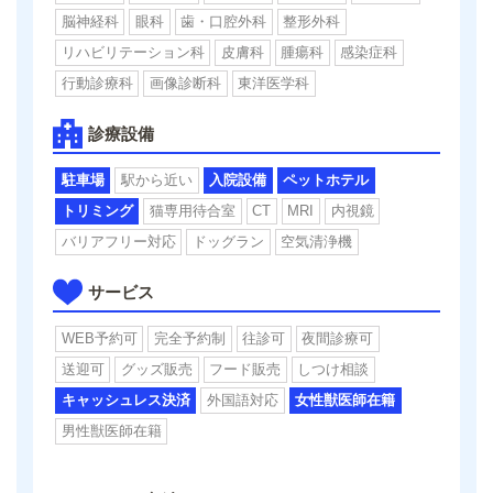
脳神経科
眼科
歯・口腔外科
整形外科
リハビリテーション科
皮膚科
腫瘍科
感染症科
行動診療科
画像診断科
東洋医学科
診療設備
駐車場
駅から近い
入院設備
ペットホテル
トリミング
猫専用待合室
CT
MRI
内視鏡
バリアフリー対応
ドッグラン
空気清浄機
サービス
WEB予約可
完全予約制
往診可
夜間診療可
送迎可
グッズ販売
フード販売
しつけ相談
キャッシュレス決済
外国語対応
女性獣医師在籍
男性獣医師在籍