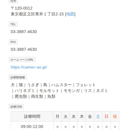
住所
〒120-0012
東京都足立区青井１丁目2-15 [
地図
]
TEL
03-3887-4630
FAX
03-3887-4630
ホームページURL
https://camec-ao.jp/
診療動物種
犬
猫
うさぎ
鳥
ハムスター
フェレット
ハリネズミ
モルモット
モモンガ
リス
ネズミ
爬虫類
両生類
魚類
診療日時
診療時間
月
火
水
木
金
土
日
祝
09:00-12:00
○
○
○
○
○
○
○
○