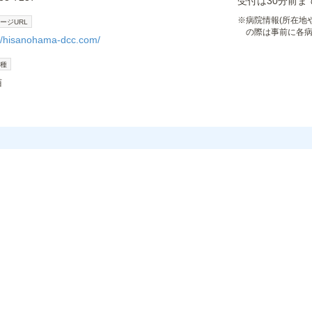
受付は30分前ま
※
病院情報(所在地
ージURL
の際は事前に各
://hisanohama-dcc.com/
種
猫