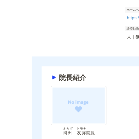
ホームペ
https
診療動物
犬
院長紹介
オカダ トモヤ
岡田 友弥
院長