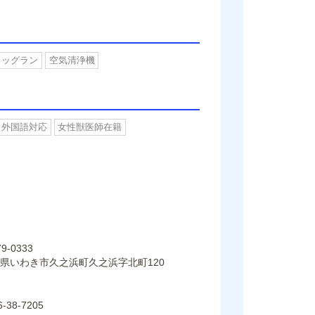
ドッグラン
空気清浄機
外国語対応
女性獣医師在籍
9-0333
県いわき市久之浜町久之浜字北町120
6-38-7205