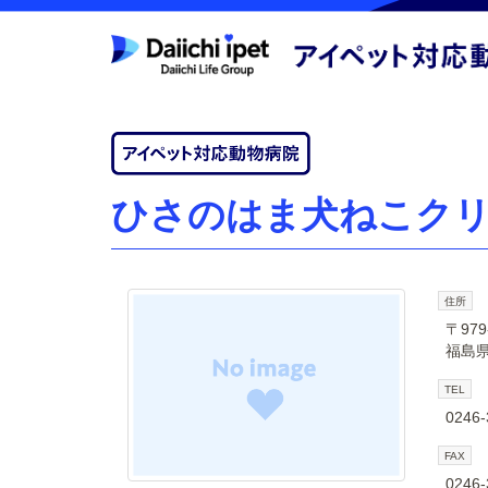
ひさのはま犬ねこク
住所
〒979
福島県
TEL
0246-
FAX
0246-