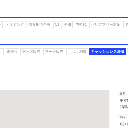
ル
トリミング
猫専用待合室
CT
MRI
内視鏡
バリアフリー対応
可
送迎可
グッズ販売
フード販売
しつけ相談
キャッシュレス決済
住所
〒97
福島
TEL
024