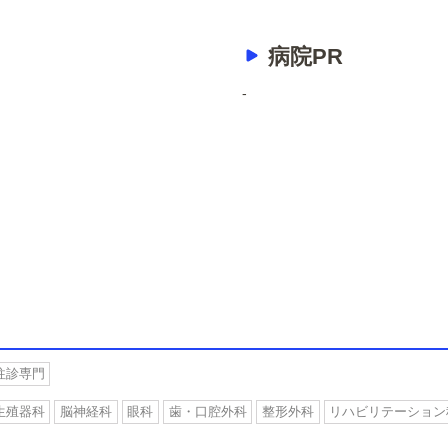
病院PR
-
往診専門
生殖器科
脳神経科
眼科
歯・口腔外科
整形外科
リハビリテーション