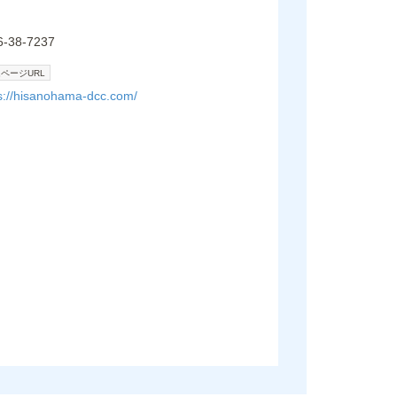
6-38-7237
ページURL
s://hisanohama-dcc.com/