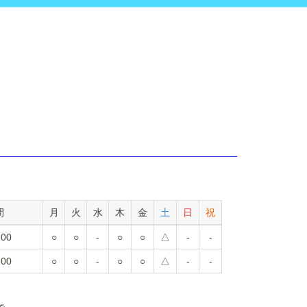
間
月
火
水
木
金
土
日
祝
:00
○
○
-
○
○
△
-
-
:00
○
○
-
○
○
△
-
-