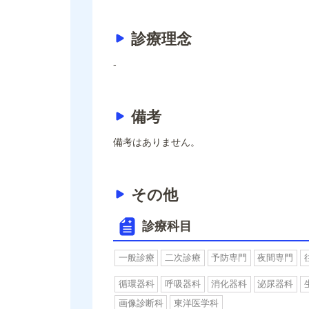
診療理念
-
備考
備考はありません。
その他
診療科目
一般診療
二次診療
予防専門
夜間専門
循環器科
呼吸器科
消化器科
泌尿器科
画像診断科
東洋医学科