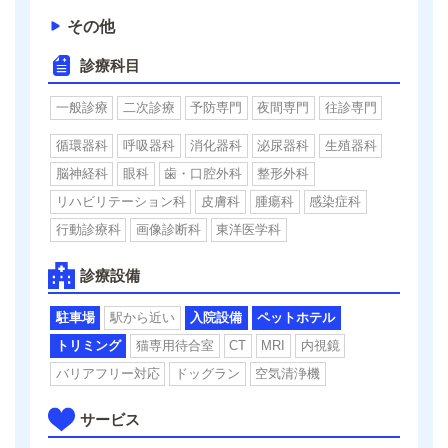
その他
診療科目
一般診療
二次診療
予防専門
夜間専門
往診専門
循環器科
呼吸器科
消化器科
泌尿器科
生殖器科
脳神経科
眼科
歯・口腔外科
整形外科
リハビリテーション科
皮膚科
腫瘍科
感染症科
行動診療科
画像診断科
東洋医学科
診療設備
駐車場
駅から近い
入院設備
ペットホテル
トリミング
猫専用待合室
CT
MRI
内視鏡
バリアフリー対応
ドッグラン
空気清浄機
サービス