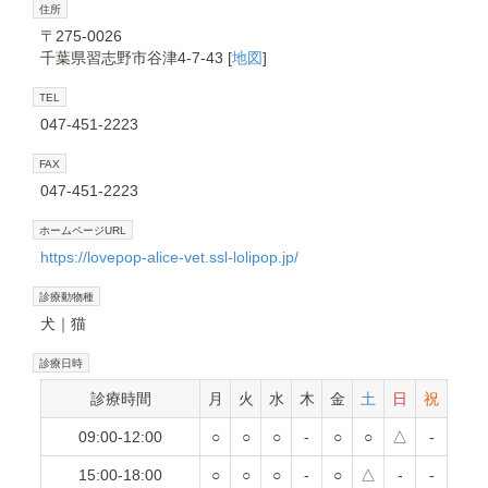
住所
〒275-0026
千葉県習志野市谷津4-7-43 [
地図
]
TEL
047-451-2223
FAX
047-451-2223
ホームページURL
https://lovepop-alice-vet.ssl-lolipop.jp/
診療動物種
犬
猫
診療日時
診療時間
月
火
水
木
金
土
日
祝
09:00-12:00
○
○
○
-
○
○
△
-
15:00-18:00
○
○
○
-
○
△
-
-