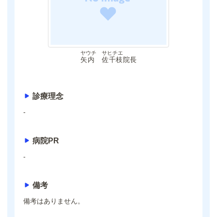
ヤウチ サヒチエ
矢内 佐千枝
院長
診療理念
-
病院PR
-
備考
備考はありません。