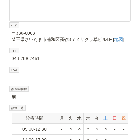
住所
〒330-0063
埼玉県さいたま市浦和区高砂3-7-2 サクラ草ビル1F [
地図
]
TEL
048-789-7451
FAX
--
診療動物種
猫
診療日時
診療時間
月
火
水
木
金
土
日
祝
09:00-12:30
-
○
○
○
○
○
-
-