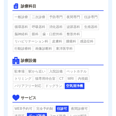
診療科目
一般診療
二次診療
予防専門
夜間専門
往診専門
循環器科
呼吸器科
消化器科
泌尿器科
生殖器科
脳神経科
眼科
歯・口腔外科
整形外科
リハビリテーション科
皮膚科
腫瘍科
感染症科
行動診療科
画像診断科
東洋医学科
診療設備
駐車場
駅から近い
入院設備
ペットホテル
トリミング
猫専用待合室
CT
MRI
内視鏡
バリアフリー対応
ドッグラン
空気清浄機
サービス
WEB予約可
完全予約制
往診可
夜間診療可
送迎可
グッズ販売
フード販売
しつけ相談