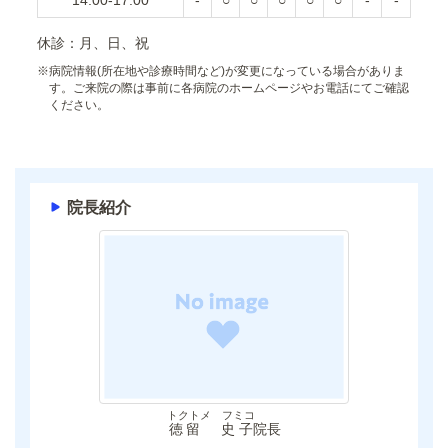
14:00-17:00
-
○
○
○
○
○
-
-
休診：月、日、祝
※
病院情報(所在地や診療時間など)が変更になっている場合がありま
す。ご来院の際は事前に各病院のホームページやお電話にてご確認
ください。
院長紹介
トクトメ フミコ
徳留 史子
院長