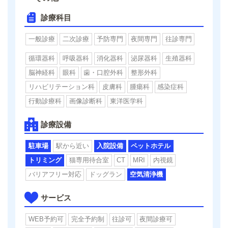
診療科目
一般診療
二次診療
予防専門
夜間専門
往診専門
循環器科
呼吸器科
消化器科
泌尿器科
生殖器科
脳神経科
眼科
歯・口腔外科
整形外科
リハビリテーション科
皮膚科
腫瘍科
感染症科
行動診療科
画像診断科
東洋医学科
診療設備
駐車場
駅から近い
入院設備
ペットホテル
トリミング
猫専用待合室
CT
MRI
内視鏡
バリアフリー対応
ドッグラン
空気清浄機
サービス
WEB予約可
完全予約制
往診可
夜間診療可