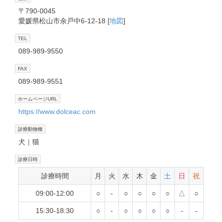
〒790-0045
愛媛県松山市余戸中6-12-18 [
地図
]
TEL
089-989-9550
FAX
089-989-9551
ホームページURL
https://www.dolceac.com
診療動物種
犬
猫
診療日時
診療時間
月
火
水
木
金
土
日
祝
09:00-12:00
○
-
○
○
○
○
△
○
15:30-18:30
○
-
○
○
○
○
-
-