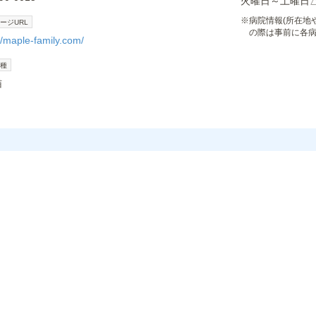
火曜日～土曜日
※
病院情報(所在地
ージURL
の際は事前に各
//maple-family.com/
種
猫