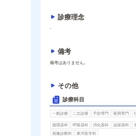
診療理念
-
備考
備考はありません。
その他
診療科目
一般診療
二次診療
予防専門
夜間専門
循環器科
呼吸器科
消化器科
泌尿器科
画像診断科
東洋医学科