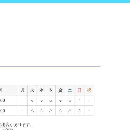
間
月
火
水
木
金
土
日
祝
:00
-
○
○
○
○
○
△
-
:00
-
△
△
△
△
△
△
-
の場合があります。