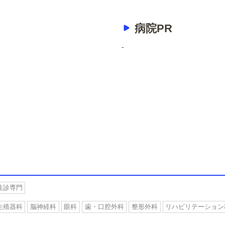
病院PR
-
往診専門
生殖器科
脳神経科
眼科
歯・口腔外科
整形外科
リハビリテーション