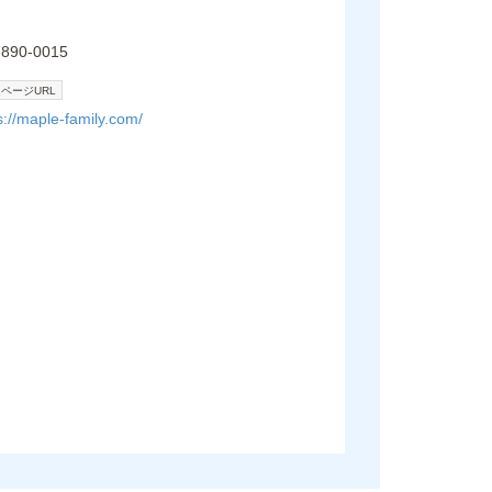
-890-0015
ページURL
s://maple-family.com/