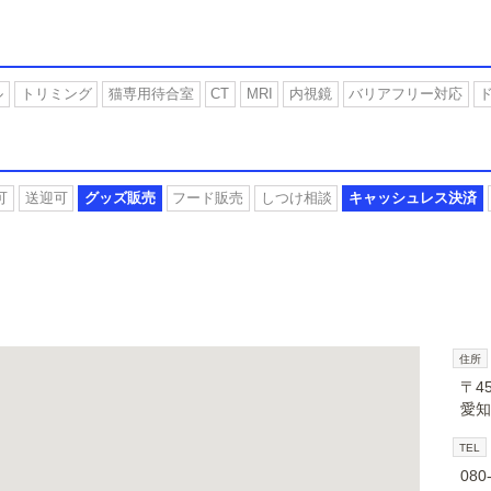
ル
トリミング
猫専用待合室
CT
MRI
内視鏡
バリアフリー対応
可
送迎可
グッズ販売
フード販売
しつけ相談
キャッシュレス決済
住所
〒45
愛知
TEL
080