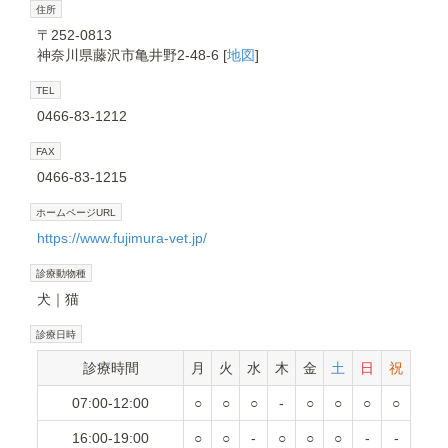
住所
〒252-0813
神奈川県藤沢市亀井野2-48-6 [
地図
]
TEL
0466-83-1212
FAX
0466-83-1215
ホームページURL
https://www.fujimura-vet.jp/
診療動物種
犬
猫
診療日時
診療時間
月
火
水
木
金
土
日
祝
07:00-12:00
○
○
○
-
○
○
○
○
16:00-19:00
○
○
-
○
○
○
-
-