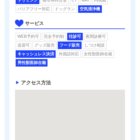
トリミング
猫専用待合室
CT
MRI
内視鏡
バリアフリー対応
ドッグラン
空気清浄機
サービス
WEB予約可
完全予約制
往診可
夜間診療可
送迎可
グッズ販売
フード販売
しつけ相談
キャッシュレス決済
外国語対応
女性獣医師在籍
男性獣医師在籍
アクセス方法