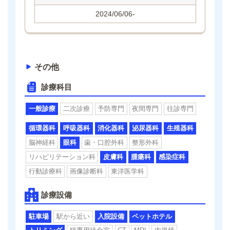
2024/06/06-
その他
診療科目
一般診療
二次診療
予防専門
夜間専門
往診専門
循環器科
呼吸器科
消化器科
泌尿器科
生殖器科
脳神経科
眼科
歯・口腔外科
整形外科
リハビリテーション科
皮膚科
腫瘍科
感染症科
行動診療科
画像診断科
東洋医学科
診療設備
駐車場
駅から近い
入院設備
ペットホテル