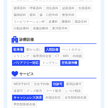
循環器科
呼吸器科
消化器科
泌尿器科
生殖器科
脳神経科
眼科
歯・口腔外科
整形外科
リハビリテーション科
皮膚科
腫瘍科
感染症科
行動診療科
画像診断科
東洋医学科
診療設備
駐車場
駅から近い
入院設備
ペットホテル
トリミング
猫専用待合室
CT
MRI
内視鏡
バリアフリー対応
ドッグラン
空気清浄機
サービス
WEB予約可
完全予約制
往診可
夜間診療可
送迎可
グッズ販売
フード販売
しつけ相談
キャッシュレス決済
外国語対応
女性獣医師在籍
男性獣医師在籍