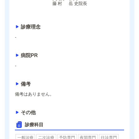
藤村 岳史
院長
診療理念
-
病院PR
-
備考
備考はありません。
その他
診療科目
一般診療
二次診療
予防専門
夜間専門
往診専門