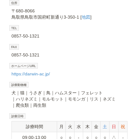
住所
〒680-8066
鳥取県鳥取市国府町新通り3-350-1 [
地図
]
TEL
0857-50-1321
FAX
0857-50-1321
ホームページURL
https://darwin-ac.jp/
診療動物種
犬
猫
うさぎ
鳥
ハムスター
フェレット
ハリネズミ
モルモット
モモンガ
リス
ネズミ
爬虫類
両生類
診療日時
診療時間
月
火
水
木
金
土
日
祝
09:00-13:00
○
○
-
○
○
○
△
-