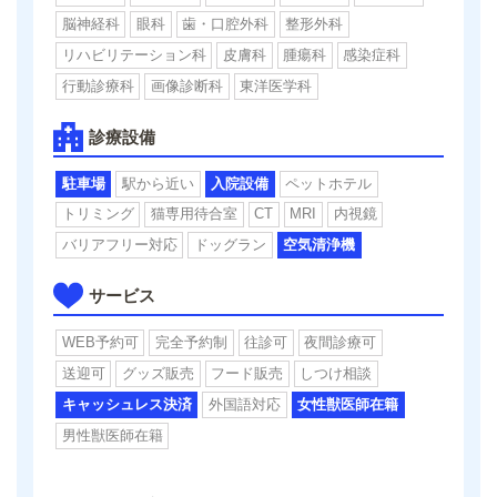
脳神経科
眼科
歯・口腔外科
整形外科
リハビリテーション科
皮膚科
腫瘍科
感染症科
行動診療科
画像診断科
東洋医学科
診療設備
駐車場
駅から近い
入院設備
ペットホテル
トリミング
猫専用待合室
CT
MRI
内視鏡
バリアフリー対応
ドッグラン
空気清浄機
サービス
WEB予約可
完全予約制
往診可
夜間診療可
送迎可
グッズ販売
フード販売
しつけ相談
キャッシュレス決済
外国語対応
女性獣医師在籍
男性獣医師在籍