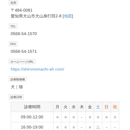
住所
〒484-0081
愛知県犬山市犬山身打田2-8 [
地図
]
TEL
0568-54-1570
FAX
0568-54-1571
ホームページURL
https://shironomachi-ah.com/
診療動物種
犬
猫
診療日時
診療時間
月
火
水
木
金
土
日
祝
09:00-12:00
○
○
○
-
○
○
○
○
16:00-19:00
○
○
○
-
○
△
-
-