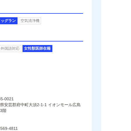
ドッグラン
空気清浄機
外国語対応
女性獣医師在籍
5-0021
県安芸郡府中町大須2-1-1 イオンモール広島
3階
-569-4811