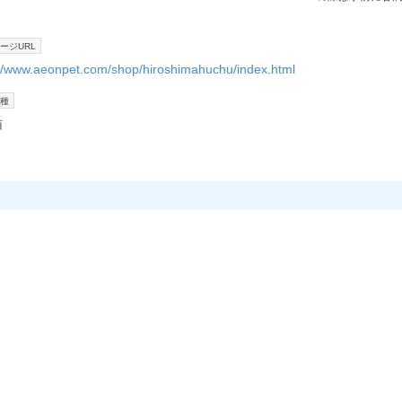
ージURL
://www.aeonpet.com/shop/hiroshimahuchu/index.html
種
猫