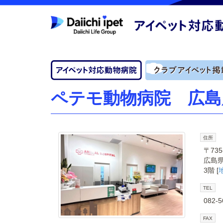
ペテモ動物病院 広島
住所
〒735
広島県
3階 [
TEL
082-5
FAX