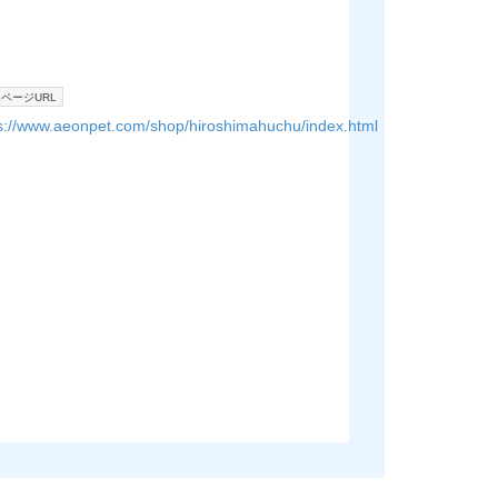
ページURL
s://www.aeonpet.com/shop/hiroshimahuchu/index.html