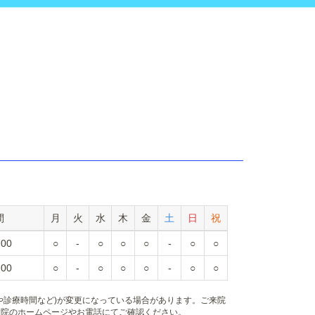
間
月
火
水
木
金
土
日
祝
:00
○
-
○
○
○
-
○
○
:00
○
-
○
○
○
-
○
○
や診療時間など)が変更になっている場合があります。ご来院
病院のホームページやお電話にてご確認ください。