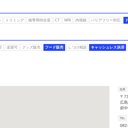
ル
トリミング
猫専用待合室
CT
MRI
内視鏡
バリアフリー対応
可
送迎可
グッズ販売
フード販売
しつけ相談
キャッシュレス決済
住所
〒73
広島
府中
TEL
082