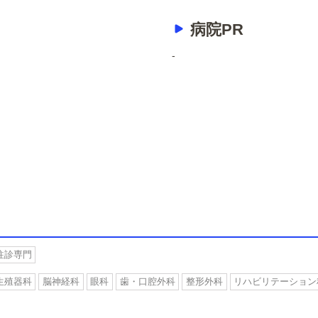
病院PR
-
往診専門
生殖器科
脳神経科
眼科
歯・口腔外科
整形外科
リハビリテーション