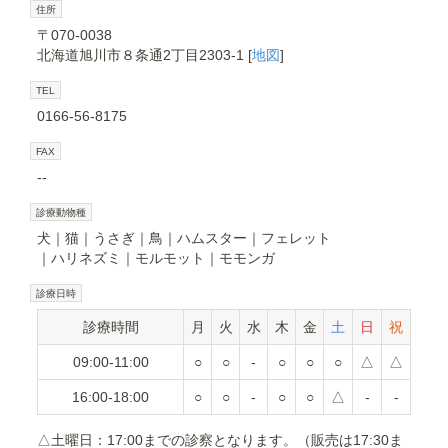
住所
〒070-0038
北海道旭川市８条通2丁目2303-1 [
地図
]
TEL
0166-56-8175
FAX
--
診療動物種
犬
猫
うさぎ
鳥
ハムスター
フェレット
ハリネズミ
モルモット
モモンガ
診療日時
診療時間
月
火
水
木
金
土
日
祝
09:00-11:00
○
○
-
○
○
○
△
△
16:00-18:00
○
○
-
○
○
△
-
-
△土曜日：17:00までの診察となります。（販売は17:30ま