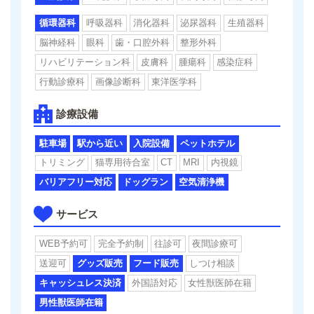
循環器科
呼吸器科
消化器科
泌尿器科
生殖器科
脳神経科
眼科
歯・口腔外科
整形外科
リハビリテーション科
皮膚科
腫瘍科
感染症科
行動診療科
画像診断科
東洋医学科
診療設備
駐車場
駅から近い
入院設備
ペットホテル
トリミング
猫専用待合室
CT
MRI
内視鏡
バリアフリー対応
ドッグラン
空気清浄機
サービス
WEB予約可
完全予約制
往診可
夜間診療可
送迎可
グッズ販売
フード販売
しつけ相談
キャッシュレス決済
外国語対応
女性獣医師在籍
男性獣医師在籍