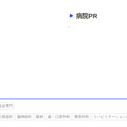
病院PR
-
往診専門
生殖器科
脳神経科
眼科
歯・口腔外科
整形外科
リハビリテーション