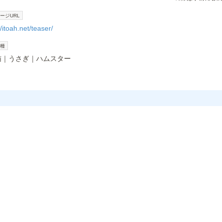
ージURL
//itoah.net/teaser/
種
猫
うさぎ
ハムスター