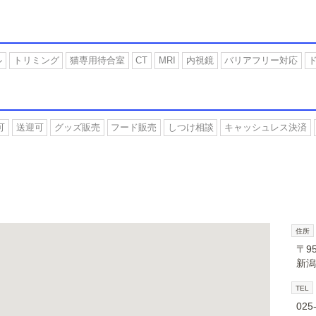
ル
トリミング
猫専用待合室
CT
MRI
内視鏡
バリアフリー対応
可
送迎可
グッズ販売
フード販売
しつけ相談
キャッシュレス決済
住所
〒95
新潟
TEL
025