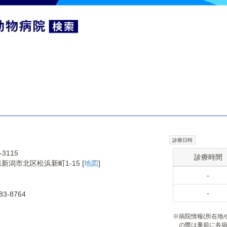
診療日時
-3115
診療時間
新潟市北区松浜新町1-15 [
地図
]
-
-
83-8764
※
病院情報(所在地
の際は事前に各