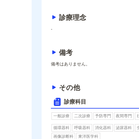
診療理念
-
備考
備考はありません。
その他
診療科目
一般診療
二次診療
予防専門
夜間専門
循環器科
呼吸器科
消化器科
泌尿器科
画像診断科
東洋医学科