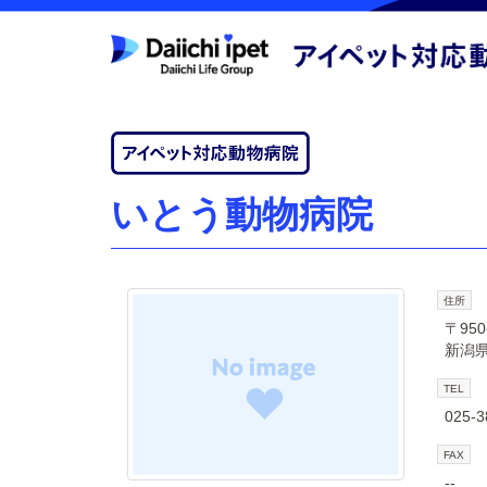
いとう動物病院
住所
〒950
新潟県
TEL
025-3
FAX
--