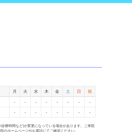
月
火
水
木
金
土
日
祝
-
-
-
-
-
-
-
-
-
-
-
-
-
-
-
-
や診療時間など)が変更になっている場合があります。ご来院
病院のホームページやお電話にてご確認ください。