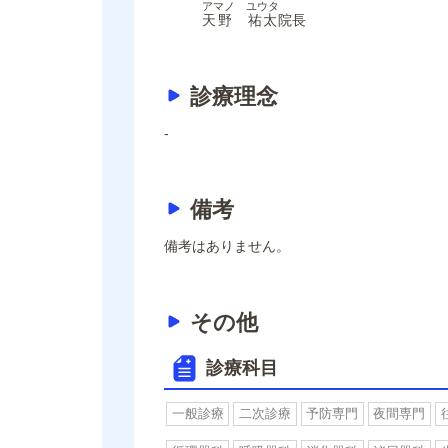
アマノ ユウタ
天野 祐太
院長
診療理念
-
備考
備考はありません。
その他
診療科目
一般診療
二次診療
予防専門
夜間専門