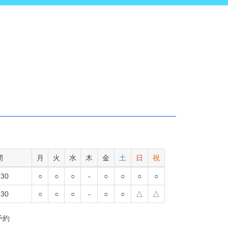
間
月
火
水
木
金
土
日
祝
:30
○
○
○
-
○
○
○
○
:30
○
○
○
-
○
○
△
△
予約