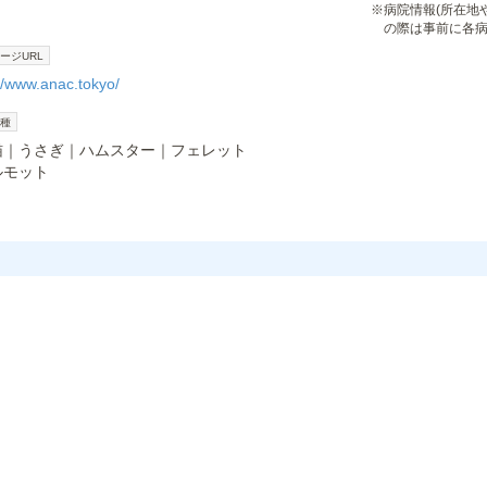
※
病院情報(所在地
の際は事前に各
ージURL
//www.anac.tokyo/
種
猫
うさぎ
ハムスター
フェレット
ルモット