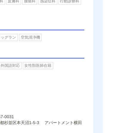
科
皮膚科
腫瘍科
感染症科
行動診療科
ドッグラン
空気清浄機
外国語対応
女性獣医師在籍
7-0031
都杉並区本天沼1-5-3 アパートメント横田