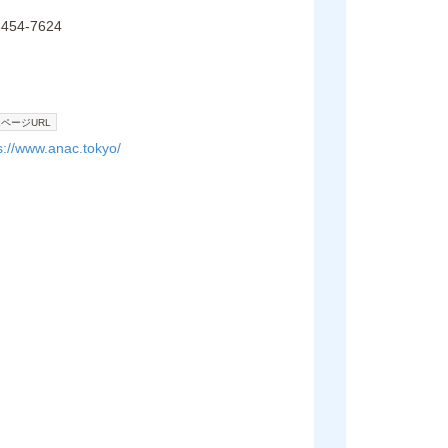
6454-7624
ページURL
s://www.anac.tokyo/