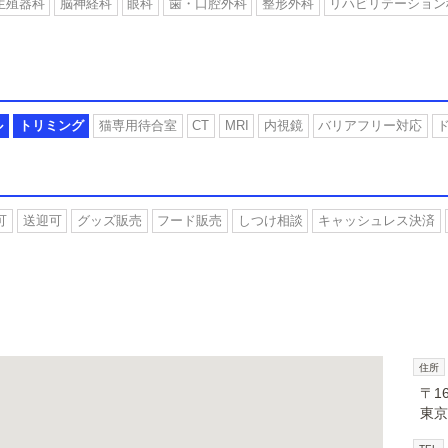
生殖器科
脳神経科
眼科
歯・口腔外科
整形外科
リハビリテーション
ル
トリミング
猫専用待合室
CT
MRI
内視鏡
バリアフリー対応
可
送迎可
グッズ販売
フード販売
しつけ相談
キャッシュレス決済
住所
〒16
東京