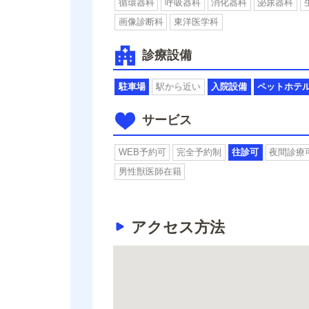
循環器科
呼吸器科
消化器科
泌尿器科
画像診断科
東洋医学科
診療設備
駐車場
駅から近い
入院設備
ペットホテ
サービス
WEB予約可
完全予約制
往診可
夜間診療
男性獣医師在籍
アクセス方法