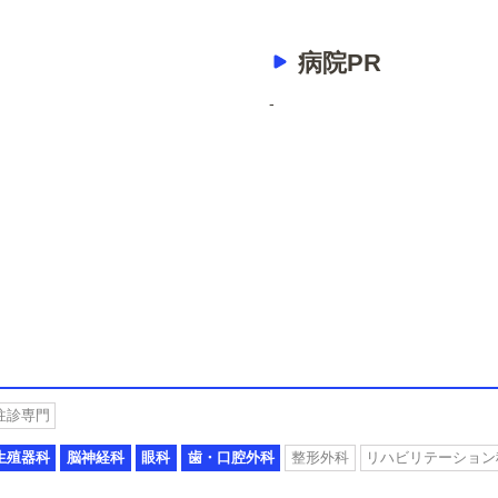
病院PR
-
往診専門
生殖器科
脳神経科
眼科
歯・口腔外科
整形外科
リハビリテーション