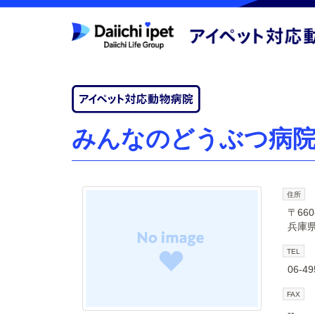
みんなのどうぶつ病
住所
〒660
兵庫県
TEL
06-49
FAX
--