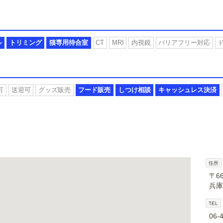
ル
トリミング
猫専用待合室
CT
MRI
内視鏡
バリアフリー対応
可
送迎可
グッズ販売
フード販売
しつけ相談
キャッシュレス決済
住所
〒66
兵庫
TEL
06-