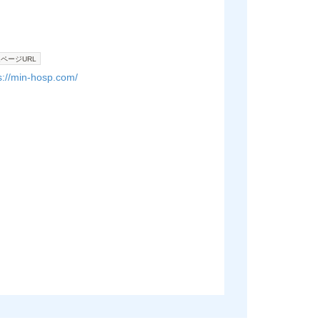
ページURL
s://min-hosp.com/