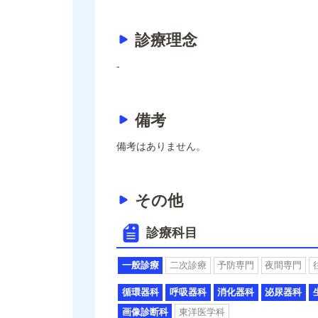
診療理念
-
備考
備考はありません。
その他
診療科目
一般診療
二次診療
予防専門
夜間専門
循環器科
呼吸器科
消化器科
泌尿器科
画像診断科
東洋医学科