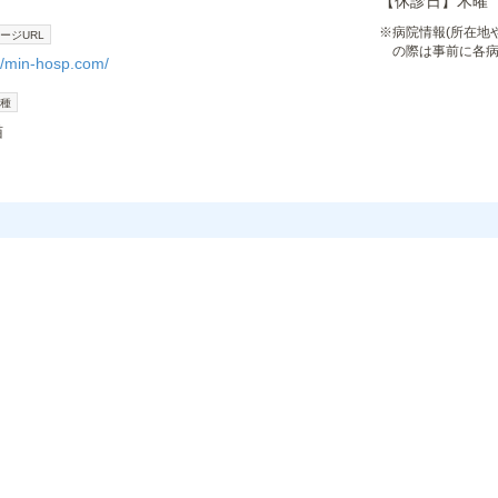
【休診日】木曜
※
病院情報(所在地
ージURL
の際は事前に各
://min-hosp.com/
種
猫