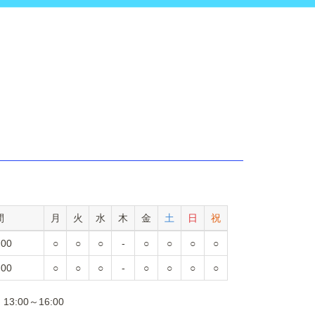
間
月
火
水
木
金
土
日
祝
:00
○
○
○
-
○
○
○
○
:00
○
○
○
-
○
○
○
○
:00～16:00