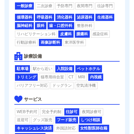
一般診療
二次診療
予防専門
夜間専門
往診専門
循環器科
呼吸器科
消化器科
泌尿器科
生殖器科
脳神経科
眼科
歯・口腔外科
整形外科
リハビリテーション科
皮膚科
腫瘍科
感染症科
行動診療科
画像診断科
東洋医学科
診療設備
駐車場
駅から近い
入院設備
ペットホテル
トリミング
猫専用待合室
CT
MRI
内視鏡
バリアフリー対応
ドッグラン
空気清浄機
サービス
WEB予約可
完全予約制
往診可
夜間診療可
送迎可
グッズ販売
フード販売
しつけ相談
キャッシュレス決済
外国語対応
女性獣医師在籍