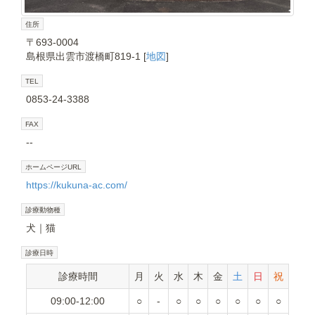
住所
〒693-0004
島根県出雲市渡橋町819-1 [
地図
]
TEL
0853-24-3388
FAX
--
ホームページURL
https://kukuna-ac.com/
診療動物種
犬
猫
診療日時
診療時間
月
火
水
木
金
土
日
祝
09:00-12:00
○
-
○
○
○
○
○
○