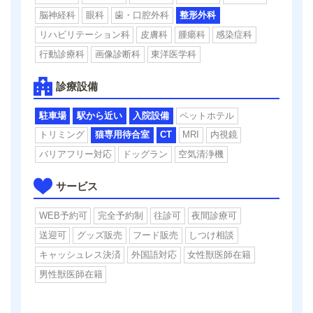
脳神経科
眼科
歯・口腔外科
整形外科
リハビリテーション科
皮膚科
腫瘍科
感染症科
行動診療科
画像診断科
東洋医学科
診療設備
駐車場
駅から近い
入院設備
ペットホテル
トリミング
猫専用待合室
CT
MRI
内視鏡
バリアフリー対応
ドッグラン
空気清浄機
サービス
WEB予約可
完全予約制
往診可
夜間診療可
送迎可
グッズ販売
フード販売
しつけ相談
キャッシュレス決済
外国語対応
女性獣医師在籍
男性獣医師在籍