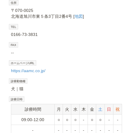
住所
〒070-0025
北海道旭川市東５条3丁目2番4号 [
地図
]
TEL
0166-73-3831
FAX
--
ホームページURL
https://aamc.co.jp/
診療動物種
犬
猫
診療日時
診療時間
月
火
水
木
金
土
日
祝
09:00-12:00
○
○
○
-
○
○
-
-
-
-
-
-
-
-
-
-
-