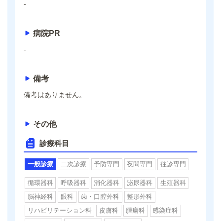
-
病院PR
-
備考
備考はありません。
その他
診療科目
一般診療
二次診療
予防専門
夜間専門
往診専門
循環器科
呼吸器科
消化器科
泌尿器科
生殖器科
脳神経科
眼科
歯・口腔外科
整形外科
リハビリテーション科
皮膚科
腫瘍科
感染症科