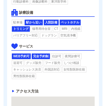
行動診療科
画像診断科
東洋医学科
診療設備
駐車場
駅から近い
入院設備
ペットホテル
トリミング
猫専用待合室
CT
MRI
内視鏡
バリアフリー対応
ドッグラン
空気清浄機
サービス
WEB予約可
完全予約制
往診可
夜間診療可
送迎可
グッズ販売
フード販売
しつけ相談
キャッシュレス決済
外国語対応
女性獣医師在籍
男性獣医師在籍
アクセス方法