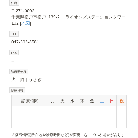
住所
〒271-0092
千葉県松戸市松戸1139-2 ライオンズステーションタワー
102 [
地図
]
TEL
047-393-8581
FAX
--
診療動物種
犬
猫
うさぎ
診療日時
診療時間
月
火
水
木
金
土
日
祝
-
-
-
-
-
-
-
-
-
-
-
-
-
-
-
-
-
-
※
病院情報(所在地や診療時間など)が変更になっている場合がありま