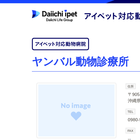
ヤンバル動物診療所
住所
〒905
沖縄県
TEL
0980-
FAX
--