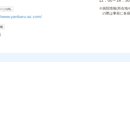
12：00～16
※
病院情報(所在地
ージURL
の際は事前に各
://www.yanbaru-ac.com/
種
猫