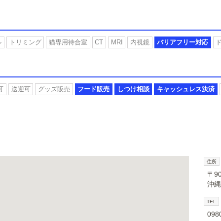
ル
トリミング
猫専用待合室
CT
MRI
内視鏡
バリアフリー対応
可
送迎可
グッズ販売
フード販売
しつけ相談
キャッシュレス決済
住所
〒90
沖縄
TEL
098