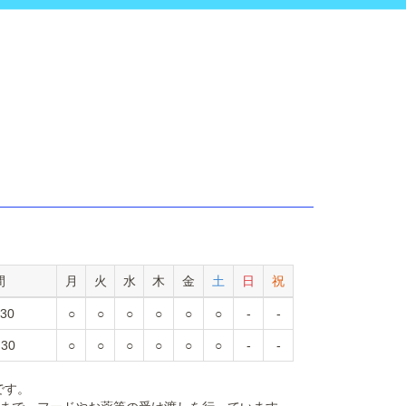
間
月
火
水
木
金
土
日
祝
:30
○
○
○
○
○
○
-
-
:30
○
○
○
○
○
○
-
-
です。