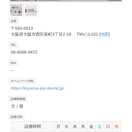
住所
〒550-0013
大阪府大阪市西区新町3丁目2-18 TMビル101 [
地図
]
TEL
06-6568-9472
FAX
--
ホームページURL
https://koyama-pet-dental.jp/
診療動物種
犬
猫
診療日時
診療時間
月
火
水
木
金
土
日
祝