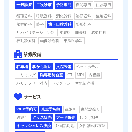
一般診療
二次診療
予防専門
夜間専門
往診専門
循環器科
呼吸器科
消化器科
泌尿器科
生殖器科
脳神経科
眼科
歯・口腔外科
整形外科
リハビリテーション科
皮膚科
腫瘍科
感染症科
行動診療科
画像診断科
東洋医学科
診療設備
駐車場
駅から近い
入院設備
ペットホテル
トリミング
猫専用待合室
CT
MRI
内視鏡
バリアフリー対応
ドッグラン
空気清浄機
サービス
WEB予約可
完全予約制
往診可
夜間診療可
送迎可
グッズ販売
フード販売
しつけ相談
キャッシュレス決済
外国語対応
女性獣医師在籍