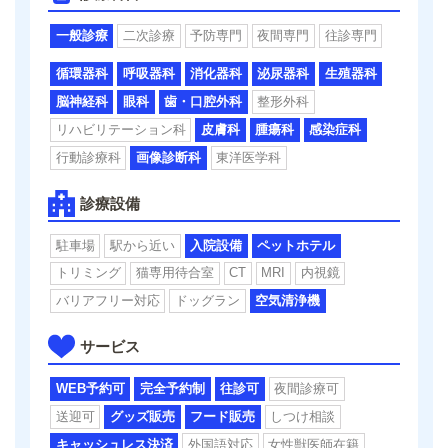
一般診療
二次診療
予防専門
夜間専門
往診専門
循環器科
呼吸器科
消化器科
泌尿器科
生殖器科
脳神経科
眼科
歯・口腔外科
整形外科
リハビリテーション科
皮膚科
腫瘍科
感染症科
行動診療科
画像診断科
東洋医学科
診療設備
駐車場
駅から近い
入院設備
ペットホテル
トリミング
猫専用待合室
CT
MRI
内視鏡
バリアフリー対応
ドッグラン
空気清浄機
サービス
WEB予約可
完全予約制
往診可
夜間診療可
送迎可
グッズ販売
フード販売
しつけ相談
キャッシュレス決済
外国語対応
女性獣医師在籍