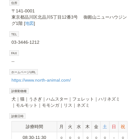
住所
〒141-0001
東京都品川区北品川5丁目12番3号 御殿山ニューハウジン
グ1階 [
地図
]
TEL
03-3446-1212
FAX
--
ホームページURL
https://www.north-animal.com/
診療動物種
犬
猫
うさぎ
ハムスター
フェレット
ハリネズミ
モルモット
モモンガ
リス
ネズミ
診療日時
診療時間
月
火
水
木
金
土
日
祝
08:30-11:30
○
○
○
○
○
○
-
○