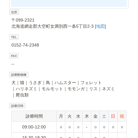
住所
〒099-2321
北海道網走郡大空町女満別西一条5丁目2-3 [
地図
]
TEL
0152-74-2348
FAX
--
診療動物種
犬
猫
うさぎ
鳥
ハムスター
フェレット
ハリネズミ
モルモット
モモンガ
リス
ネズミ
爬虫類
診療日時
診療時間
月
火
水
木
金
土
日
祝
09:00-12:00
○
○
○
-
○
○
○
○
15:30-18:30
○
○
○
-
○
○
-
-