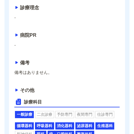
診療理念
-
病院PR
-
備考
備考はありません。
その他
診療科目
一般診療
二次診療
予防専門
夜間専門
往診専門
循環器科
呼吸器科
消化器科
泌尿器科
生殖器科