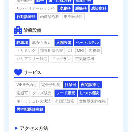
脳神経科
眼科
歯・口腔外科
整形外科
リハビリテーション科
皮膚科
腫瘍科
感染症科
行動診療科
画像診断科
東洋医学科
診療設備
駐車場
駅から近い
入院設備
ペットホテル
トリミング
猫専用待合室
CT
MRI
内視鏡
バリアフリー対応
ドッグラン
空気清浄機
サービス
WEB予約可
完全予約制
往診可
夜間診療可
送迎可
グッズ販売
フード販売
しつけ相談
キャッシュレス決済
外国語対応
女性獣医師在籍
男性獣医師在籍
アクセス方法