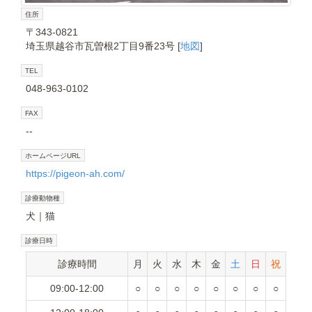
住所
〒343-0821
埼玉県越谷市瓦曽根2丁目9番23号 [
地図
]
TEL
048-963-0102
FAX
--
ホームページURL
https://pigeon-ah.com/
診療動物種
犬
猫
診療日時
診療時間
月
火
水
木
金
土
日
祝
09:00-12:00
○
○
○
○
○
○
○
○