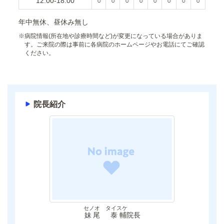
12:00-18:00
○
○
○
○
○
○
○
○
年中無休、昼休み無し
※
病院情報(所在地や診療時間など)が変更になっている場合がありま
す。ご来院の際は事前に各病院のホームページやお電話にてご確認
ください。
院長紹介
セノオ タイスケ
妹尾 泰輔
院長