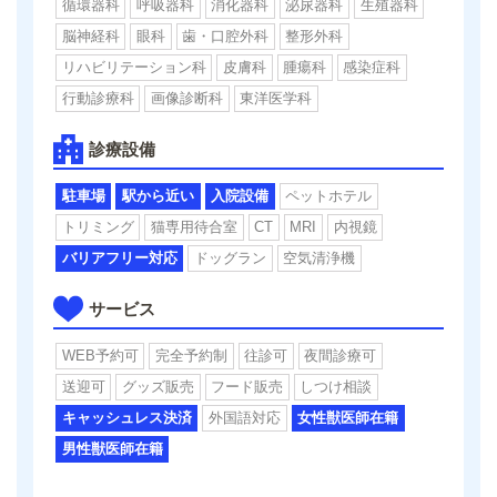
循環器科
呼吸器科
消化器科
泌尿器科
生殖器科
脳神経科
眼科
歯・口腔外科
整形外科
リハビリテーション科
皮膚科
腫瘍科
感染症科
行動診療科
画像診断科
東洋医学科
診療設備
駐車場
駅から近い
入院設備
ペットホテル
トリミング
猫専用待合室
CT
MRI
内視鏡
バリアフリー対応
ドッグラン
空気清浄機
サービス
WEB予約可
完全予約制
往診可
夜間診療可
送迎可
グッズ販売
フード販売
しつけ相談
キャッシュレス決済
外国語対応
女性獣医師在籍
男性獣医師在籍