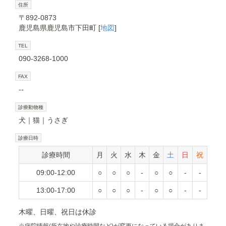
住所
〒892-0873
鹿児島県鹿児島市下田町 [
地図
]
TEL
090-3268-1000
FAX
--
診療動物種
犬
猫
うさぎ
診療日時
診療時間
月
火
水
木
金
土
日
祝
09:00-12:00
○
○
○
-
○
○
-
-
13:00-17:00
○
○
○
-
○
○
-
-
木曜、日曜、祝日は休診
※
病院情報(所在地や診療時間など)が変更になっている場合がありま