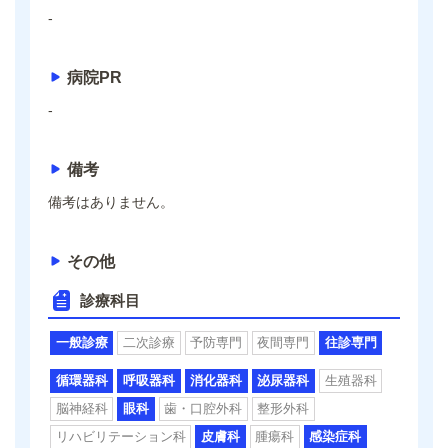
-
病院PR
-
備考
備考はありません。
その他
診療科目
一般診療
二次診療
予防専門
夜間専門
往診専門
循環器科
呼吸器科
消化器科
泌尿器科
生殖器科
脳神経科
眼科
歯・口腔外科
整形外科
リハビリテーション科
皮膚科
腫瘍科
感染症科