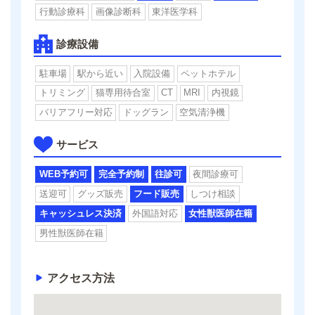
行動診療科
画像診断科
東洋医学科
診療設備
駐車場
駅から近い
入院設備
ペットホテル
トリミング
猫専用待合室
CT
MRI
内視鏡
バリアフリー対応
ドッグラン
空気清浄機
サービス
WEB予約可
完全予約制
往診可
夜間診療可
送迎可
グッズ販売
フード販売
しつけ相談
キャッシュレス決済
外国語対応
女性獣医師在籍
男性獣医師在籍
アクセス方法