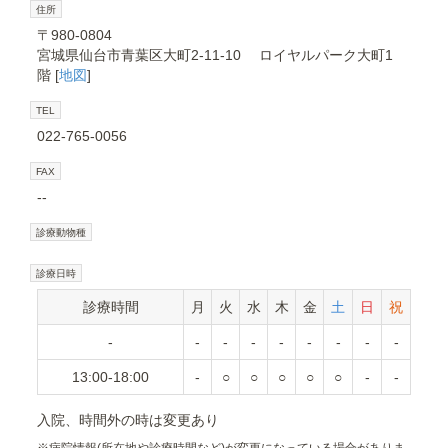
住所
〒980-0804
宮城県仙台市青葉区大町2-11-10 ロイヤルパーク大町1
階 [
地図
]
TEL
022-765-0056
FAX
--
診療動物種
診療日時
診療時間
月
火
水
木
金
土
日
祝
-
-
-
-
-
-
-
-
-
13:00-18:00
-
○
○
○
○
○
-
-
入院、時間外の時は変更あり
※
病院情報(所在地や診療時間など)が変更になっている場合がありま