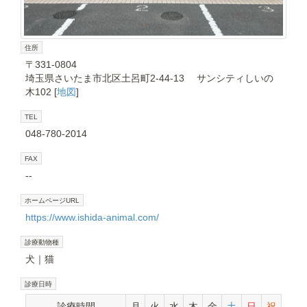
住所
〒331-0804
埼玉県さいたま市北区土呂町2-44-13 サンシティしいの
木102 [
地図
]
TEL
048-780-2014
FAX
--
ホームページURL
https://www.ishida-animal.com/
診療動物種
犬
猫
診療日時
診療時間
月
火
水
木
金
土
日
祝