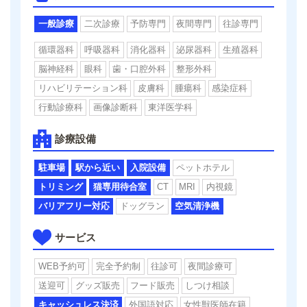
一般診療
二次診療
予防専門
夜間専門
往診専門
循環器科
呼吸器科
消化器科
泌尿器科
生殖器科
脳神経科
眼科
歯・口腔外科
整形外科
リハビリテーション科
皮膚科
腫瘍科
感染症科
行動診療科
画像診断科
東洋医学科
診療設備
駐車場
駅から近い
入院設備
ペットホテル
トリミング
猫専用待合室
CT
MRI
内視鏡
バリアフリー対応
ドッグラン
空気清浄機
サービス
WEB予約可
完全予約制
往診可
夜間診療可
送迎可
グッズ販売
フード販売
しつけ相談
キャッシュレス決済
外国語対応
女性獣医師在籍