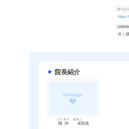
ホームペ
https:
診療動物
犬
院長紹介
ジンナイ タカシ
陣内 卓
院長