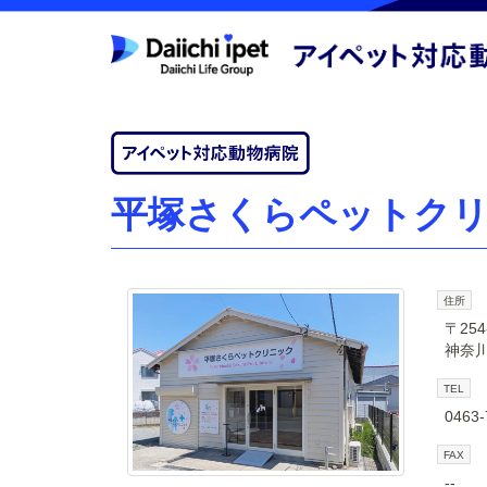
平塚さくらペットク
住所
〒254
神奈川
TEL
0463-
FAX
--