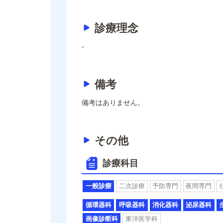
診療理念
-
備考
備考はありません。
その他
診療科目
一般診療
二次診療
予防専門
夜間専門
循環器科
呼吸器科
消化器科
泌尿器科
画像診断科
東洋医学科