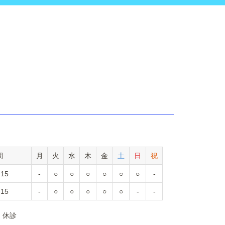
間
月
火
水
木
金
土
日
祝
:15
-
○
○
○
○
○
○
-
:15
-
○
○
○
○
○
-
-
：休診