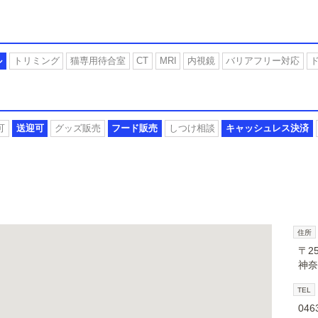
ル
トリミング
猫専用待合室
CT
MRI
内視鏡
バリアフリー対応
可
送迎可
グッズ販売
フード販売
しつけ相談
キャッシュレス決済
住所
〒25
神奈
TEL
046