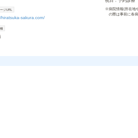
祝日：予約診療
※
病院情報(所在地
ージURL
の際は事前に各
//hiratsuka-sakura.com/
種
猫