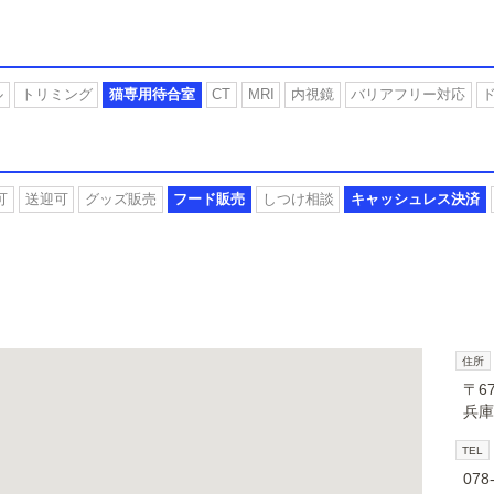
ル
トリミング
猫専用待合室
CT
MRI
内視鏡
バリアフリー対応
可
送迎可
グッズ販売
フード販売
しつけ相談
キャッシュレス決済
住所
〒67
兵庫
TEL
078