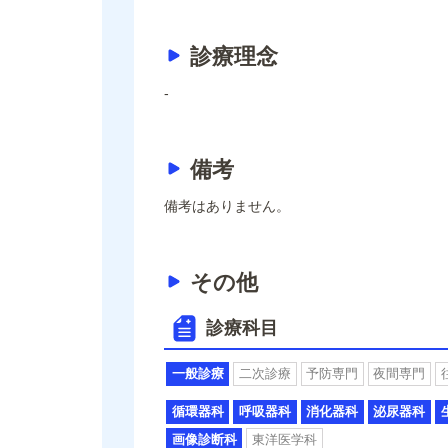
診療理念
-
備考
備考はありません。
その他
診療科目
一般診療
二次診療
予防専門
夜間専門
循環器科
呼吸器科
消化器科
泌尿器科
画像診断科
東洋医学科