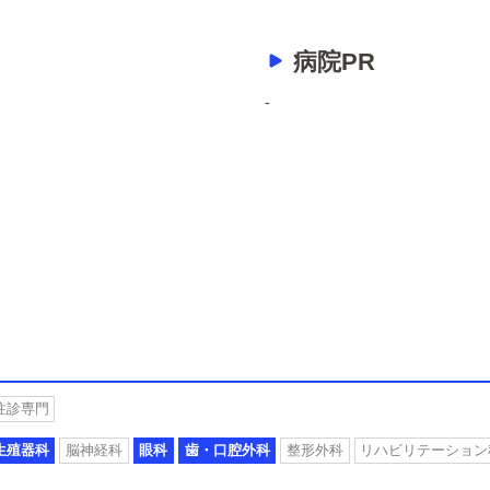
病院PR
-
往診専門
生殖器科
脳神経科
眼科
歯・口腔外科
整形外科
リハビリテーション