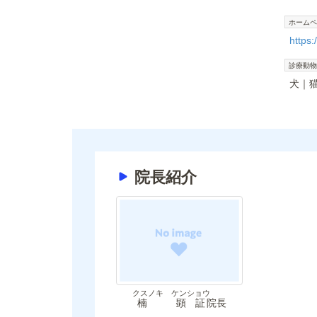
ホームペ
https:
診療動物
犬
院長紹介
クスノキ ケンショウ
楠 顕証
院長