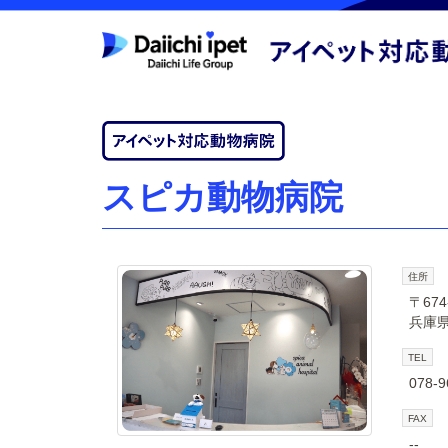
スピカ動物病院
住所
〒674
兵庫県
TEL
078-9
FAX
--