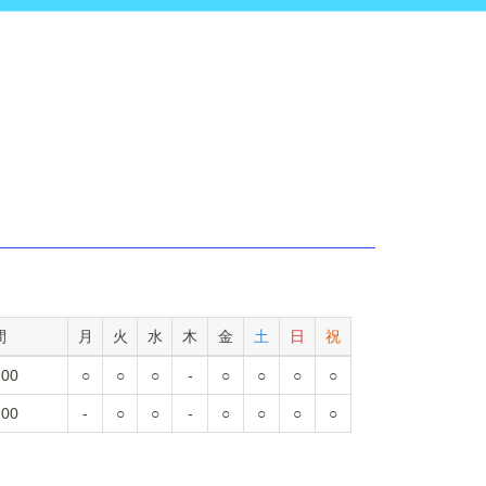
間
月
火
水
木
金
土
日
祝
:00
○
○
○
-
○
○
○
○
:00
-
○
○
-
○
○
○
○