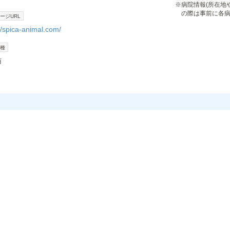
※
病院情報(所在地
の際は事前に各
ージURL
//spica-animal.com/
種
猫