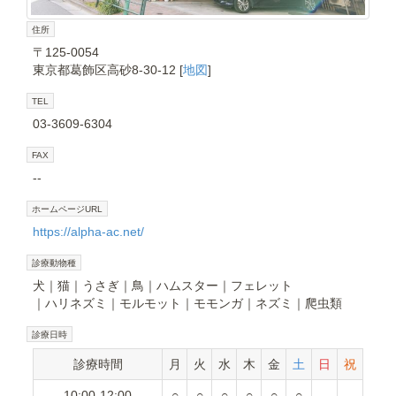
住所
〒125-0054
東京都葛飾区高砂8-30-12 [
地図
]
TEL
03-3609-6304
FAX
--
ホームページURL
https://alpha-ac.net/
診療動物種
犬
猫
うさぎ
鳥
ハムスター
フェレット
ハリネズミ
モルモット
モモンガ
ネズミ
爬虫類
診療日時
診療時間
月
火
水
木
金
土
日
祝
10:00-12:00
○
○
○
○
○
○
-
-