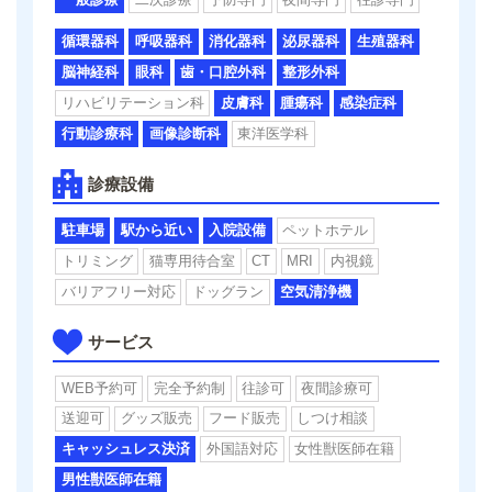
循環器科
呼吸器科
消化器科
泌尿器科
生殖器科
脳神経科
眼科
歯・口腔外科
整形外科
リハビリテーション科
皮膚科
腫瘍科
感染症科
行動診療科
画像診断科
東洋医学科
診療設備
駐車場
駅から近い
入院設備
ペットホテル
トリミング
猫専用待合室
CT
MRI
内視鏡
バリアフリー対応
ドッグラン
空気清浄機
サービス
WEB予約可
完全予約制
往診可
夜間診療可
送迎可
グッズ販売
フード販売
しつけ相談
キャッシュレス決済
外国語対応
女性獣医師在籍
男性獣医師在籍