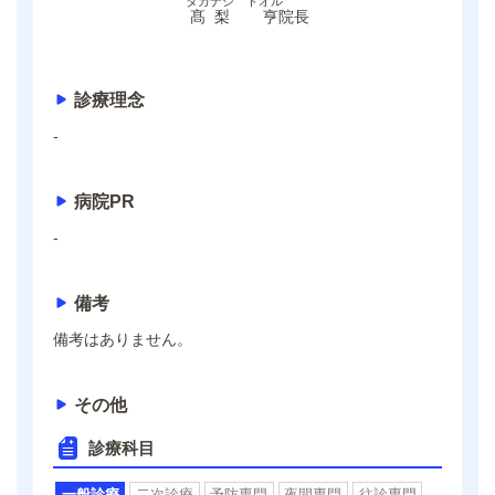
タカナシ トオル
髙梨 亨
院長
診療理念
-
病院PR
-
備考
備考はありません。
その他
診療科目
一般診療
二次診療
予防専門
夜間専門
往診専門