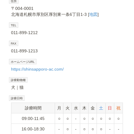
住所
〒004-0001
北海道札幌市厚別区厚別東一条6丁目1-3 [
地図
]
TEL
011-899-1212
FAX
011-899-1213
ホームページURL
https://shinsapporo-ac.com/
診療動物種
犬
猫
診療日時
診療時間
月
火
水
木
金
土
日
祝
09:00-11:45
○
○
-
○
○
○
○
○
16:00-18:30
-
○
-
○
○
○
-
-