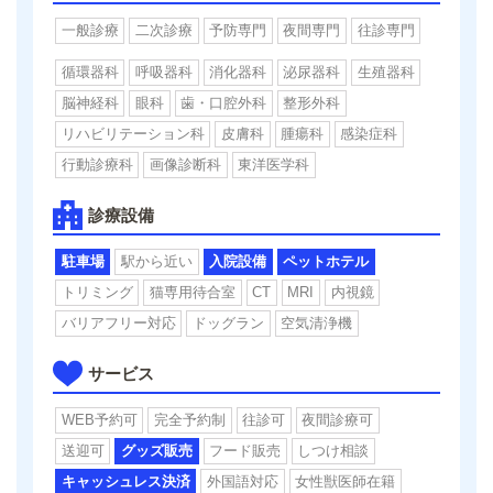
一般診療
二次診療
予防専門
夜間専門
往診専門
循環器科
呼吸器科
消化器科
泌尿器科
生殖器科
脳神経科
眼科
歯・口腔外科
整形外科
リハビリテーション科
皮膚科
腫瘍科
感染症科
行動診療科
画像診断科
東洋医学科
診療設備
駐車場
駅から近い
入院設備
ペットホテル
トリミング
猫専用待合室
CT
MRI
内視鏡
バリアフリー対応
ドッグラン
空気清浄機
サービス
WEB予約可
完全予約制
往診可
夜間診療可
送迎可
グッズ販売
フード販売
しつけ相談
キャッシュレス決済
外国語対応
女性獣医師在籍