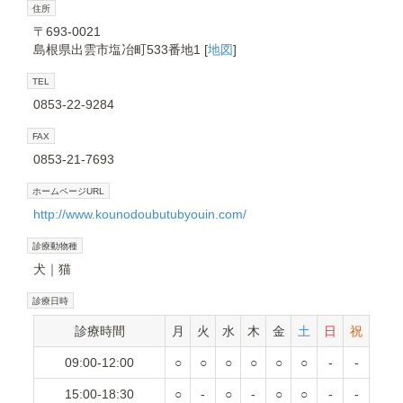
住所
〒693-0021
島根県出雲市塩冶町533番地1 [
地図
]
TEL
0853-22-9284
FAX
0853-21-7693
ホームページURL
http://www.kounodoubutubyouin.com/
診療動物種
犬
猫
診療日時
診療時間
月
火
水
木
金
土
日
祝
09:00-12:00
○
○
○
○
○
○
-
-
15:00-18:30
○
-
○
-
○
○
-
-