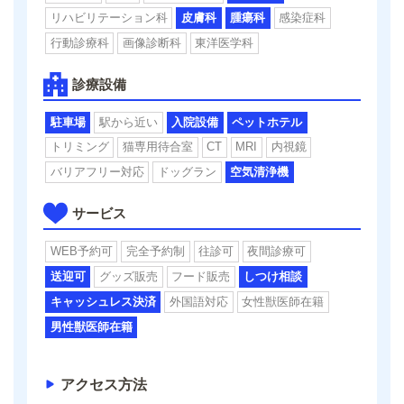
リハビリテーション科
皮膚科
腫瘍科
感染症科
行動診療科
画像診断科
東洋医学科
診療設備
駐車場
駅から近い
入院設備
ペットホテル
トリミング
猫専用待合室
CT
MRI
内視鏡
バリアフリー対応
ドッグラン
空気清浄機
サービス
WEB予約可
完全予約制
往診可
夜間診療可
送迎可
グッズ販売
フード販売
しつけ相談
キャッシュレス決済
外国語対応
女性獣医師在籍
男性獣医師在籍
アクセス方法