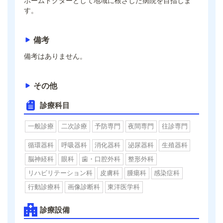
ホームドクターとして地域に根ざした病院を目指しま
す。
備考
備考はありません。
その他
診療科目
一般診療
二次診療
予防専門
夜間専門
往診専門
循環器科
呼吸器科
消化器科
泌尿器科
生殖器科
脳神経科
眼科
歯・口腔外科
整形外科
リハビリテーション科
皮膚科
腫瘍科
感染症科
行動診療科
画像診断科
東洋医学科
診療設備