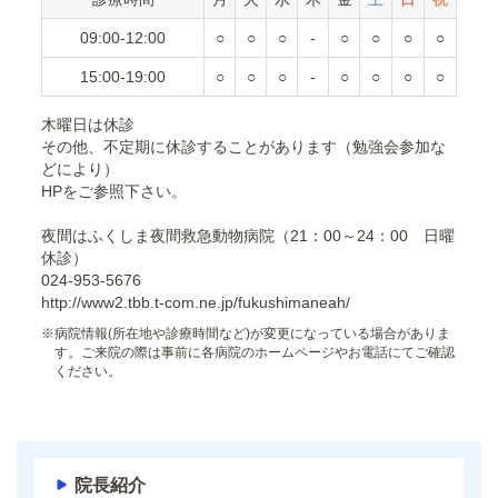
09:00-12:00
○
○
○
-
○
○
○
○
15:00-19:00
○
○
○
-
○
○
○
○
木曜日は休診
その他、不定期に休診することがあります（勉強会参加な
どにより）
HPをご参照下さい。
夜間はふくしま夜間救急動物病院（21：00～24：00 日曜
休診）
024-953-5676
http://www2.tbb.t-com.ne.jp/fukushimaneah/
※
病院情報(所在地や診療時間など)が変更になっている場合がありま
す。ご来院の際は事前に各病院のホームページやお電話にてご確認
ください。
院長紹介