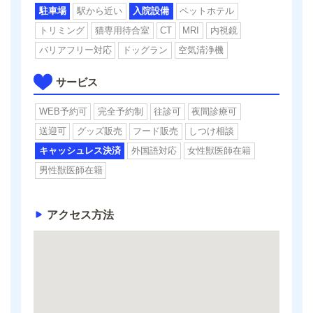
駐車場
駅から近い
入院設備
ペットホテル
トリミング
猫専用待合室
CT
MRI
内視鏡
バリアフリー対応
ドッグラン
空気清浄機
サービス
WEB予約可
完全予約制
往診可
夜間診療可
送迎可
グッズ販売
フード販売
しつけ相談
キャッシュレス決済
外国語対応
女性獣医師在籍
男性獣医師在籍
アクセス方法