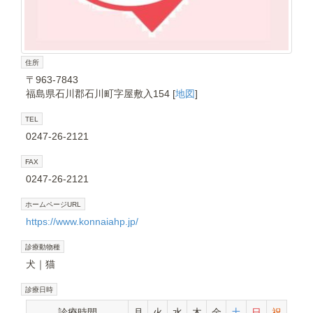
住所
〒963-7843
福島県石川郡石川町字屋敷入154 [
地図
]
TEL
0247-26-2121
FAX
0247-26-2121
ホームページURL
https://www.konnaiahp.jp/
診療動物種
犬
猫
診療日時
診療時間
月
火
水
木
金
土
日
祝