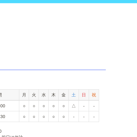
間
月
火
水
木
金
土
日
祝
:00
○
○
○
○
○
△
-
-
:30
○
○
○
○
○
-
-
-
30