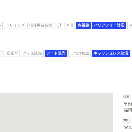
ル
トリミング
猫専用待合室
CT
MRI
内視鏡
バリアフリー対応
可
送迎可
グッズ販売
フード販売
しつけ相談
キャッシュレス決済
住所
〒81
福岡
TEL
092