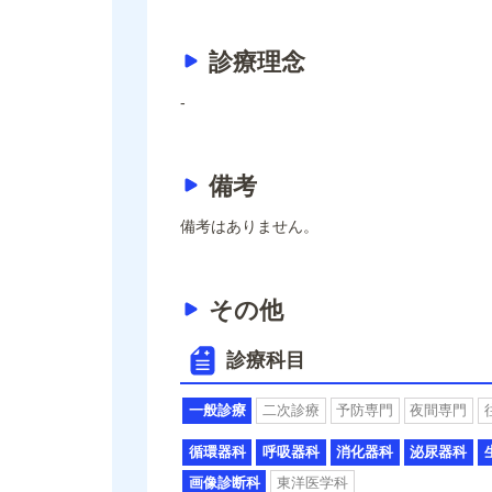
診療理念
-
備考
備考はありません。
その他
診療科目
一般診療
二次診療
予防専門
夜間専門
循環器科
呼吸器科
消化器科
泌尿器科
画像診断科
東洋医学科