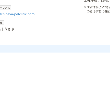
土曜午後、日曜
※
病院情報(所在地
ージURL
の際は事前に各
//chihaya-petclinic.com/
種
猫
うさぎ