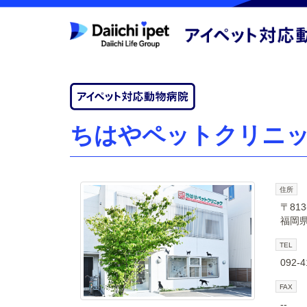
ちはやペットクリニ
住所
〒813
福岡県
TEL
092-4
FAX
--