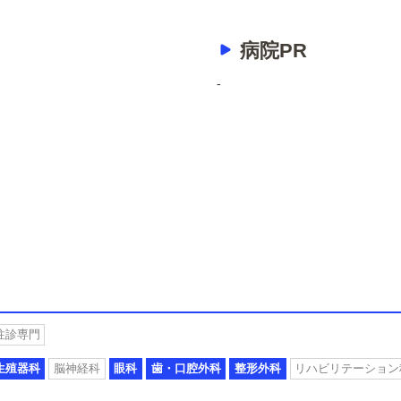
病院PR
-
往診専門
生殖器科
脳神経科
眼科
歯・口腔外科
整形外科
リハビリテーション