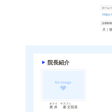
ホームペ
https:
診療動物
犬
院長紹介
オクイ ヤスフミ
奥井 康文
院長