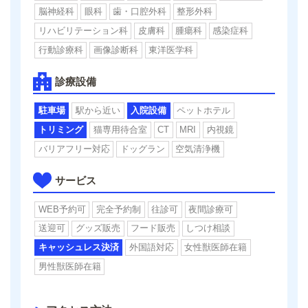
脳神経科
眼科
歯・口腔外科
整形外科
リハビリテーション科
皮膚科
腫瘍科
感染症科
行動診療科
画像診断科
東洋医学科
診療設備
駐車場
駅から近い
入院設備
ペットホテル
トリミング
猫専用待合室
CT
MRI
内視鏡
バリアフリー対応
ドッグラン
空気清浄機
サービス
WEB予約可
完全予約制
往診可
夜間診療可
送迎可
グッズ販売
フード販売
しつけ相談
キャッシュレス決済
外国語対応
女性獣医師在籍
男性獣医師在籍