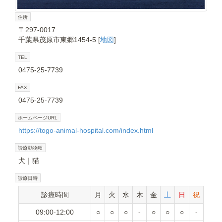
住所
〒297-0017
千葉県茂原市東郷1454-5 [
地図
]
TEL
0475-25-7739
FAX
0475-25-7739
ホームページURL
https://togo-animal-hospital.com/index.html
診療動物種
犬
猫
診療日時
診療時間
月
火
水
木
金
土
日
祝
09:00-12:00
○
○
○
-
○
○
○
-