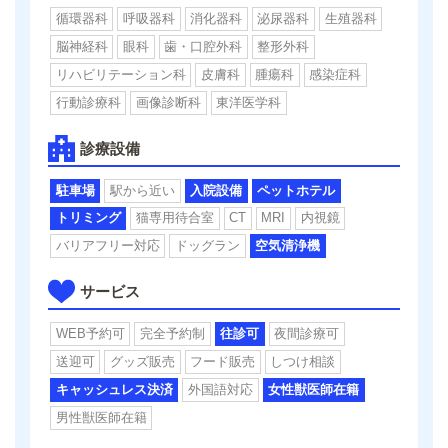
循環器科
呼吸器科
消化器科
泌尿器科
生殖器科
脳神経科
眼科
歯・口腔外科
整形外科
リハビリテーション科
皮膚科
腫瘍科
感染症科
行動診療科
画像診断科
東洋医学科
診療設備
駐車場
駅から近い
入院設備
ペットホテル
トリミング
猫専用待合室
CT
MRI
内視鏡
バリアフリー対応
ドッグラン
空気清浄機
サービス
WEB予約可
完全予約制
往診可
夜間診療可
送迎可
グッズ販売
フード販売
しつけ相談
キャッシュレス決済
外国語対応
女性獣医師在籍
男性獣医師在籍