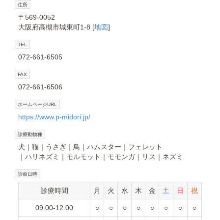
住所
〒569-0052
大阪府高槻市城東町1-8 [
地図
]
TEL
072-661-6505
FAX
072-661-6506
ホームページURL
https://www.p-midori.jp/
診療動物種
犬
猫
うさぎ
鳥
ハムスター
フェレット
ハリネズミ
モルモット
モモンガ
リス
ネズミ
診療日時
診療時間
月
火
水
木
金
土
日
祝
09:00-12:00
○
○
○
○
○
○
○
○