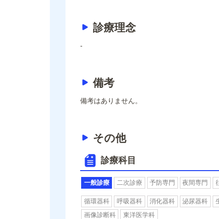
診療理念
-
備考
備考はありません。
その他
診療科目
一般診療
二次診療
予防専門
夜間専門
循環器科
呼吸器科
消化器科
泌尿器科
画像診断科
東洋医学科