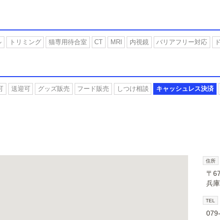
ル
トリミング
猫専用待合室
CT
MRI
内視鏡
バリアフリー対応
可
送迎可
グッズ販売
フード販売
しつけ相談
キャッシュレス決済
住所
〒67
兵庫
TEL
079