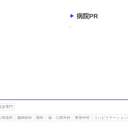
病院PR
-
往診専門
生殖器科
脳神経科
眼科
歯・口腔外科
整形外科
リハビリテーション