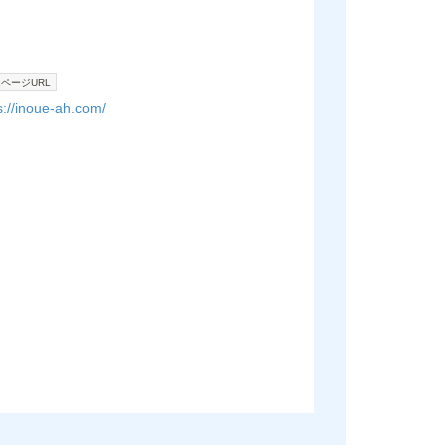
ページURL
s://inoue-ah.com/