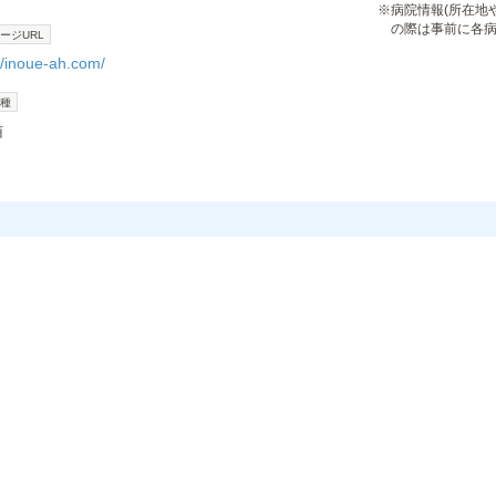
※
病院情報(所在地
の際は事前に各
ージURL
//inoue-ah.com/
種
猫