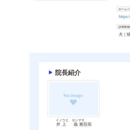
ホームペ
https:
診療動物
犬
院長紹介
イノウエ ヨシマサ
井上 義雅
院長