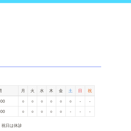
間
月
火
水
木
金
土
日
祝
:00
○
○
○
○
○
○
-
-
:00
○
○
○
○
○
-
-
-
、祝日は休診