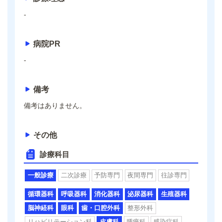
-
病院PR
-
備考
備考はありません。
その他
診療科目
一般診療
二次診療
予防専門
夜間専門
往診専門
循環器科
呼吸器科
消化器科
泌尿器科
生殖器科
脳神経科
眼科
歯・口腔外科
整形外科
リハビリテーション科
皮膚科
腫瘍科
感染症科