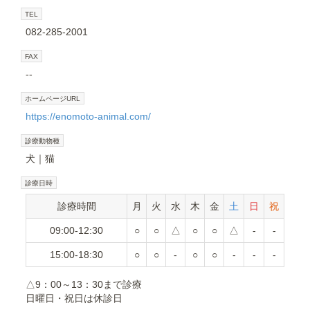
TEL
082-285-2001
FAX
--
ホームページURL
https://enomoto-animal.com/
診療動物種
犬
猫
診療日時
診療時間
月
火
水
木
金
土
日
祝
09:00-12:30
○
○
△
○
○
△
-
-
15:00-18:30
○
○
-
○
○
-
-
-
△9：00～13：30まで診療
日曜日・祝日は休診日