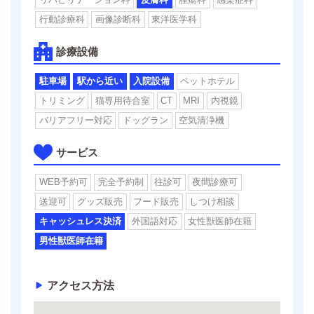
行動診療科
画像診断科
東洋医学科
診療設備
駐車場
駅から近い
入院設備
ペットホテル
トリミング
猫専用待合室
CT
MRI
内視鏡
バリアフリー対応
ドッグラン
空気清浄機
サービス
WEB予約可
完全予約制
往診可
夜間診療可
送迎可
グッズ販売
フード販売
しつけ相談
キャッシュレス決済
外国語対応
女性獣医師在籍
男性獣医師在籍
アクセス方法